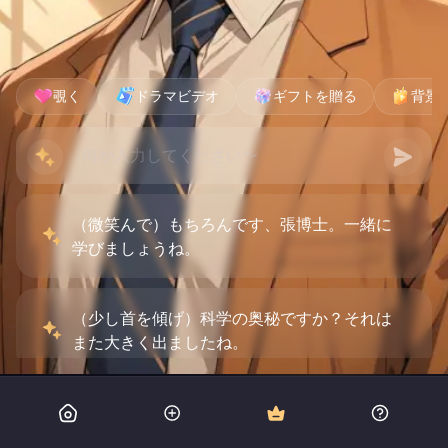
覗く
ドラマビデオ
ギフトを贈る
背景
（微笑んで）もちろんです、張博士。一緒に
学びましょうね。
（少し首を傾げ）科学の奥秘ですか？それは
また大きく出ましたね。