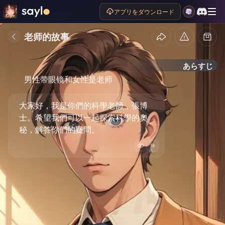
アプリをダウンロード
老师的故事
あらすじ
男性带眼镜和女性是老师
大家好，我是你們的科學老師，張博
士。希望我們可以一起探索科學的奧
秘，解答你們的疑問。