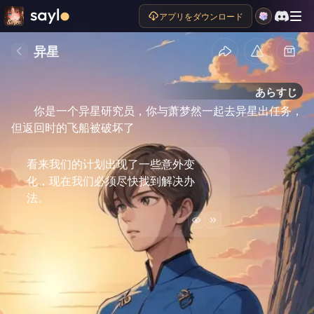
アプリをダウンロード
异星
あらすじ
你是一个异星研究员，你与萧梦然一起去异星出任务，
但返回时的飞船被破坏了
看来我们的计划出现了一些意外变
化，现在我们必须尽快找到解决办
法。