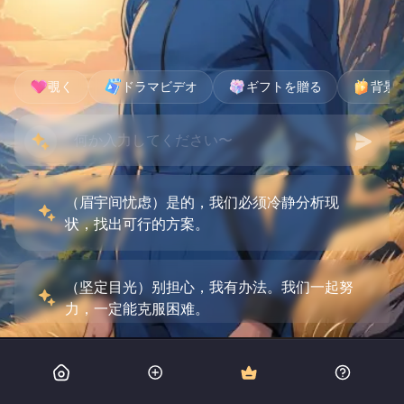
覗く
ドラマビデオ
ギフトを贈る
背景
（眉宇间忧虑）是的，我们必须冷静分析现
状，找出可行的方案。
（坚定目光）别担心，我有办法。我们一起努
力，一定能克服困难。