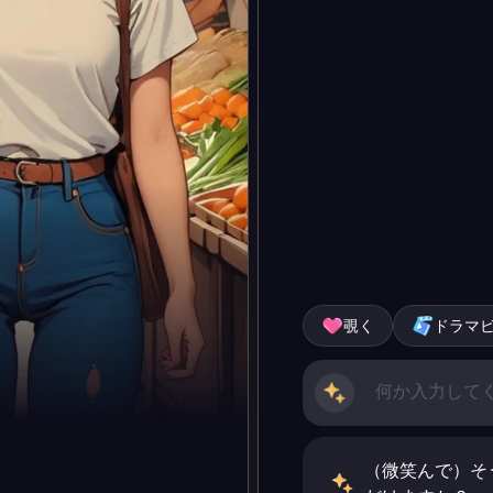
覗く
ドラマ
（微笑んで）そ