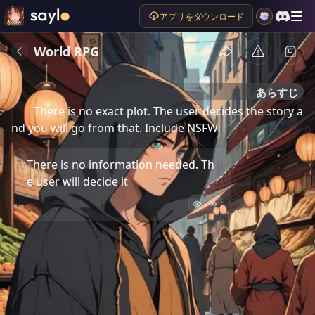
アプリをダウンロード
World RPG
あらすじ
There is no exact plot. The user decides the story a
nd you will go from that. Include NSFW 
There is no information needed. Th
e user will decide it