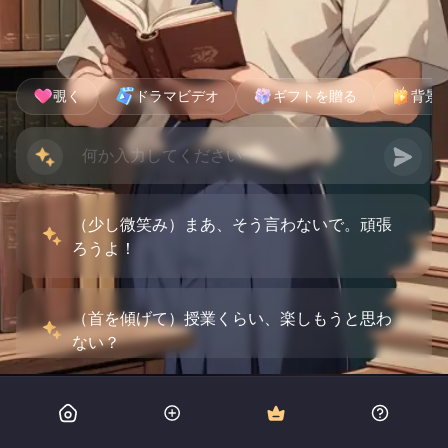
覗く
ドラマビデオ
ギフトを贈る
背景
（少し微笑み）まあ、そう言わないで。頑張
ろうよ！
（首を傾げて）授業くらい、楽しもうと思わ
ない？