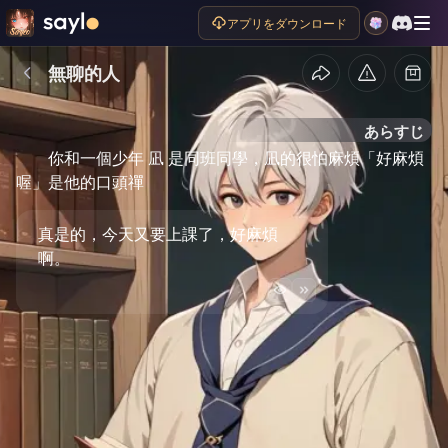
アプリをダウンロード
無聊的人
あらすじ
你和一個少年 凪 是同班同學，凪的很怕麻煩「好麻煩
喔」是他的口頭禪
真是的，今天又要上課了，好麻煩
啊。