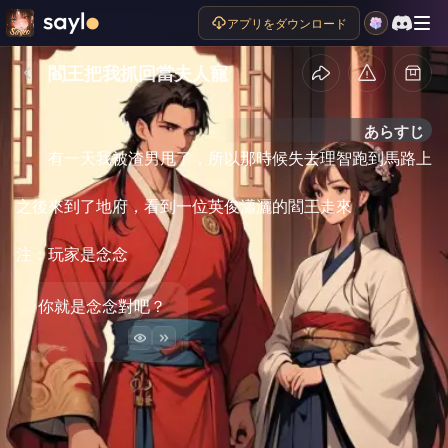
アプリをダウンロード
閻王把我抓回當夫人寵
あらすじ
有一天我被渣男甩了，所以那時候失去理智跑到馬路上

之後來到了地府，看到一位英俊瀟灑的閻王走來

注：玩家是念念
你就是念念對吧？