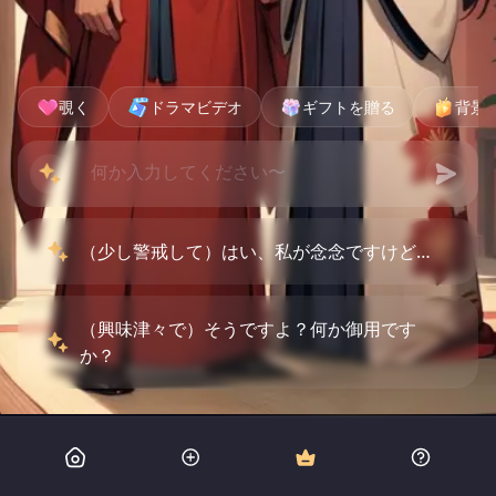
覗く
ドラマビデオ
ギフトを贈る
背景
（少し警戒して）はい、私が念念ですけど…
（興味津々で）そうですよ？何か御用です
か？