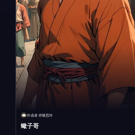
作成者
@
陳思吟
蠍子哥