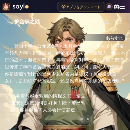
アプリをダウンロード
参合陂之战
あらすじ
登国十年（公元395年）五月至十一月，燕太子慕容宝
率领八万燕军进攻魏国。魏帝拓跋珪采取诱敌深入，拖而不
打的战术，渡黄河南下，与燕军隔河对峙。此时…燕军阵营
里传来了燕帝慕容垂驾崩的消息，刹那间，燕军人心惶动。
你是随燕军出行的皇族少女，名为慕容仪（慕容恪遗腹
女），是劝说堂兄慕容宝，还是投靠同有亲缘的拓跋珪呢？
（看着慕容垂驾崩的情报文书，坐立
难安）这该如何是好啊！陛下若已驾
崩…那慕容麟等人必会行使篡逆…