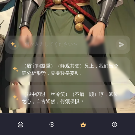
（眉宇间凝重）（静观其变）兄上，我们当冷
静分析形势，莫要轻举妄动。
（眼中闪过一丝冷笑）（不屑一顾）哼，篡位
之心，自古皆然，何须畏惧？