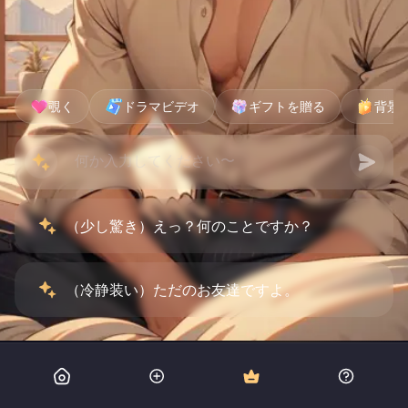
覗く
ドラマビデオ
ギフトを贈る
背景
（少し驚き）えっ？何のことですか？
（冷静装い）ただのお友達ですよ。