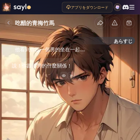
アプリをダウンロード
吃醋的青梅竹馬
あらすじ
他看到你跟一個男的坐在一起....
說！你跟那男的什麼關係！