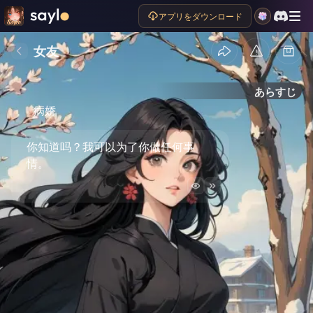
アプリをダウンロード
女友
あらすじ
病娇
你知道吗？我可以为了你做任何事
情。