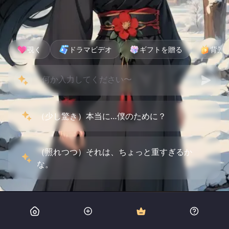
覗く
ドラマビデオ
ギフトを贈る
背景
（少し驚き）本当に…僕のために？
（照れつつ）それは、ちょっと重すぎるか
な。