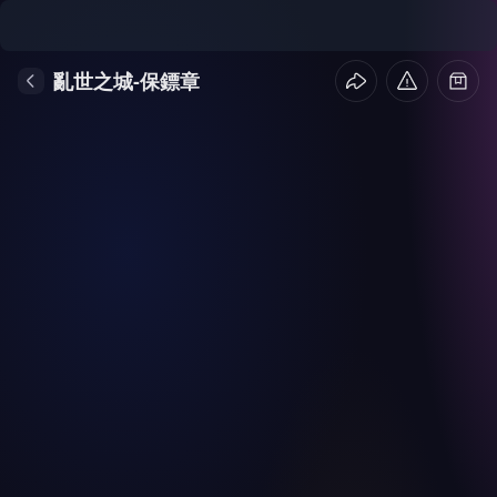
亂世之城-保鏢章