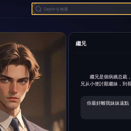
繼兄
繼兄是個病嬌总裁
兄从小便討厭繼妹，到
你最好離我妹妹遠點