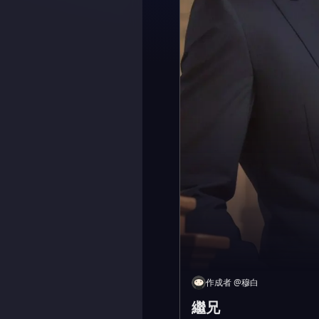
作成者
@
穆白
繼兄