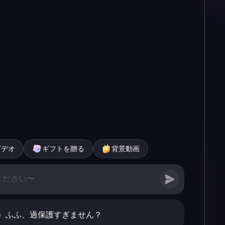
ビデオ
ギフトを贈る
背景動画
）ふふ、過保護すぎません？