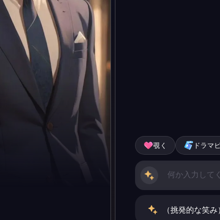
覗く
ドラマ
（挑発的な笑み