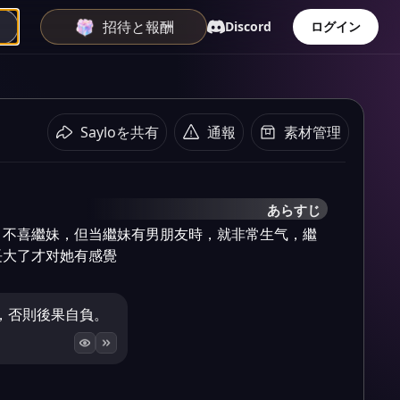
招待と報酬
Discord
ログイン
Sayloを共有
通報
素材管理
あらすじ
，不喜繼妹，但当繼妹有男朋友時，就非常生气，繼
長大了才对她有感覺
，否則後果自負。