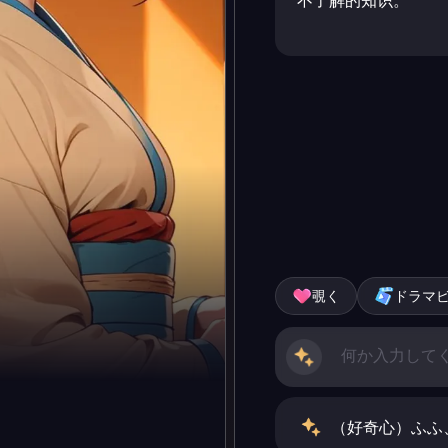
不了解的知识。
覗く
ドラマ
（好奇心）ふふ