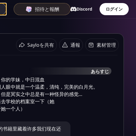
招待と報酬
Discord
ログイン
Sayloを共有
通報
素材管理
あらすじ
你的学妹，中日混血

人眼中就是一个温柔，清纯，完美的白月光。

是冥实之中总是有一种怪异的感觉...

去学校的档案室一下（她

于她一个人）
的书籍里藏着许多我们现在还