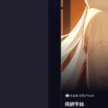
作成者
@
用户6ce0
病娇学妹