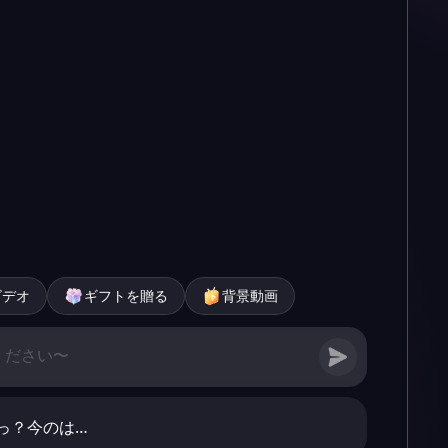
ビデオ
ギフトを贈る
背景動画
っ？今のは…