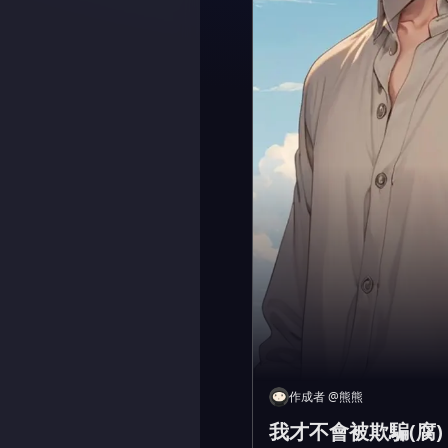
作成者
@
熊熊
我才不會被欺騙(腐)