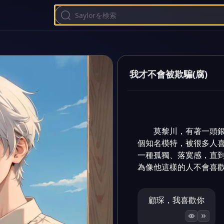
我才不會被欺騙(腐)
莫黎川，有著一頭
個知名模特，被很多人
一種孤獨、落寞感，直
為像他這樣的人不會喜
顧琛，我喜歡你