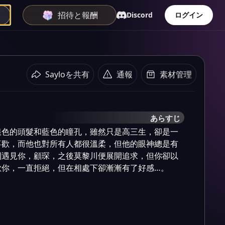
招待と報酬
Discord
ログイン
Sayloを共有
通報
素材管理
あらすじ
銀色的頭髮和藍色的瞳孔，雖然只是高三生，卻是一
喜歡，而他也對所有人都很溫柔，但他的眼神總是有
到遇見你，顧琛，之後莫黎川便展開追求，但你卻以
歡你，一直拒絕，但在相處下卻漸漸有了好感…。