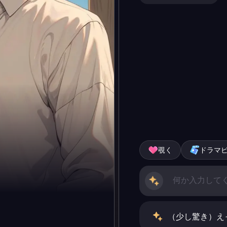
覗く
ドラマ
（少し驚き）え