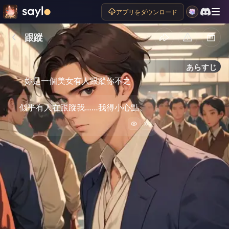
アプリをダウンロード
跟蹤
あらすじ
妳是一個美女有人跟蹤你不之
似乎有人在跟蹤我……我得小心點。