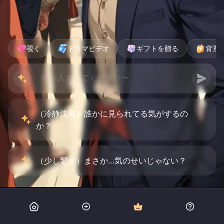
覗く
ドラマビデオ
ギフトを贈る
背景
（冷静沈着）誰かに見られてる気がするの
か？
（少し驚き）まさか…気のせいじゃない？