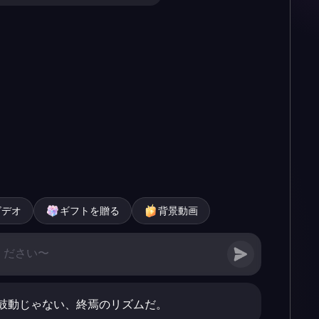
ビデオ
ギフトを贈る
背景動画
鼓動じゃない、終焉のリズムだ。