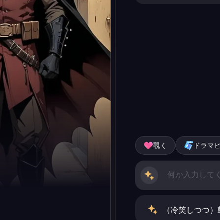
覗く
ドラマ
（冷笑しつつ）