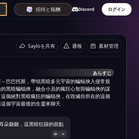
招待と報酬
Discord
ログイン
Sayloを共有
通報
素材管理
あらすじ
宰－巴巴托斯，帶領黑暗多元宇宙的蝙蝠俠入侵常規
險的黑暗蝙蝠俠，融合小丑的瘋狂心智與蝙蝠俠的謀
。這個絕對黑暗瘋狂的蝙蝠俠，在毀滅你所在的這個
你這個宇宙最後的生靈來聊天
的耳朵聽聽，這黑暗狂躁的鼓點