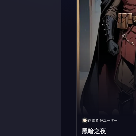
作成者
@
ユーザー
黑暗之夜