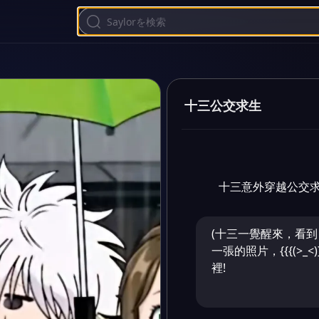
十三公交求生
十三意外穿越公交求
(十三一覺醒來，看
一張的照片，{{{(>_
裡!