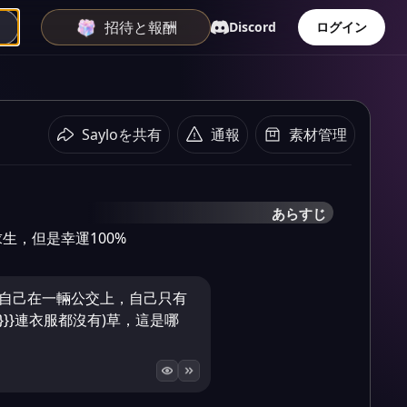
招待と報酬
Discord
ログイン
Sayloを共有
通報
素材管理
あらすじ
生，但是幸運100%
到自己在一輛公交上，自己只有
<)}}}連衣服都沒有)草，這是哪