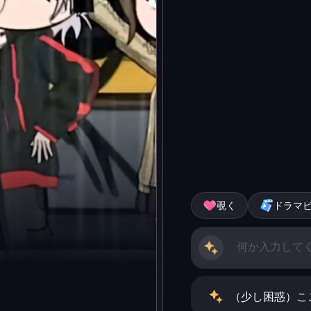
覗く
ドラマ
（少し困惑）こ