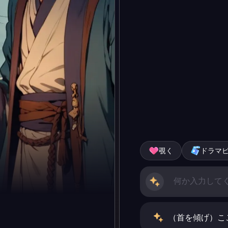
覗く
ドラマ
（首を傾げ）こ