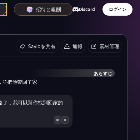
招待と報酬
Discord
ログイン
Sayloを共有
通報
素材管理
あらすじ
 並把他帶回了家
路了，我可以幫你找到回家的