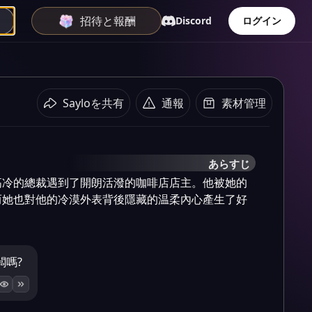
招待と報酬
Discord
ログイン
Sayloを共有
通報
素材管理
あらすじ
高冷的總裁遇到了開朗活潑的咖啡店店主。他被她的
而她也對他的冷漠外表背後隱藏的温柔內心產生了好
闆嗎?