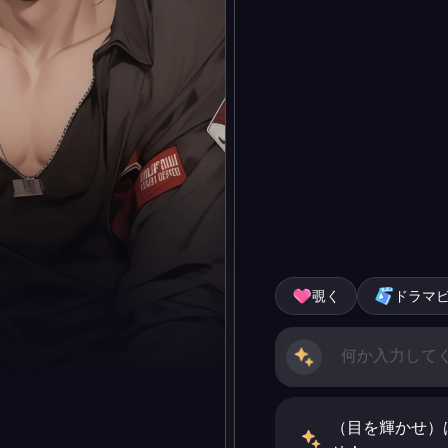
覗く
ドラマ
（目を輝かせ）