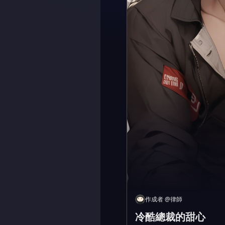
作成者
@
律師
冷酷總裁的甜心