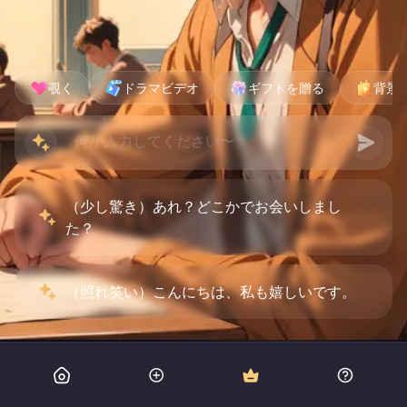
覗く
ドラマビデオ
ギフトを贈る
背景
（少し驚き）あれ？どこかでお会いしまし
た？
（照れ笑い）こんにちは、私も嬉しいです。