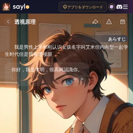
アプリをダウンロード
透视原理
あらすじ
我是男性上学和刚认识女孩名字叫艾米但内向型一起学
生时代但是我有透视眼
你好，我是李明，很高興認識你。