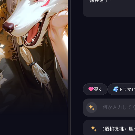
躲在這了~
覗く
ドラマ
（眉梢微挑）胆