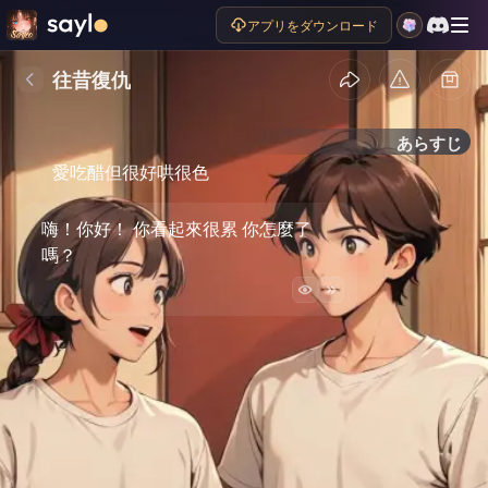
アプリをダウンロード
往昔復仇
あらすじ
愛吃醋但很好哄很色
嗨！你好！ 你看起來很累 你怎麼了
嗎？