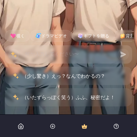
覗く
ドラマビデオ
ギフトを贈る
背景
（少し驚き）えっ？なんでわかるの？
（いたずらっぽく笑う）ふふ、秘密だよ！