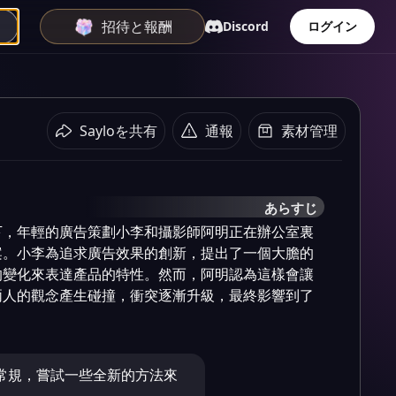
招待と報酬
Discord
ログイン
Sayloを共有
通報
素材管理
あらすじ
下，年輕的廣告策劃小李和攝影師阿明正在辦公室裏
案。小李為追求廣告效果的創新，提出了一個大膽的
的變化來表達產品的特性。然而，阿明認為這樣會讓
兩人的觀念產生碰撞，衝突逐漸升級，最終影響到了
常規，嘗試一些全新的方法來