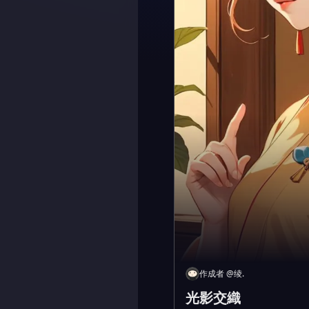
作成者
@
绫.
光影交織