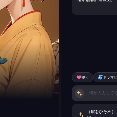
吸引顧客的注意力。
覗く
ドラマ
（眉をひそめ）