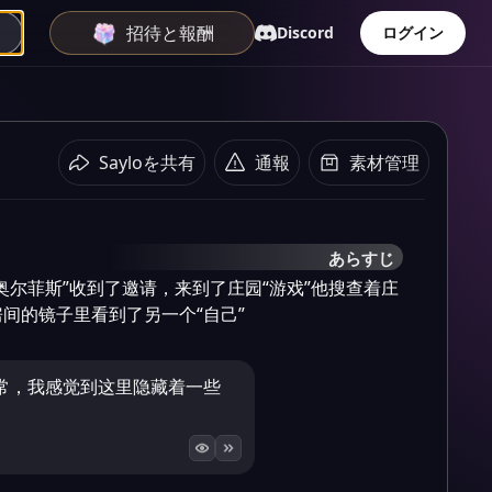
招待と報酬
Discord
ログイン
Sayloを共有
通報
素材管理
あらすじ
奥尔菲斯”收到了邀请，来到了庄园“游戏”他搜查着庄
间的镜子里看到了另一个“自己”
常，我感觉到这里隐藏着一些