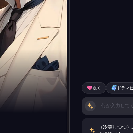
覗く
ドラマ
（冷笑しつつ）