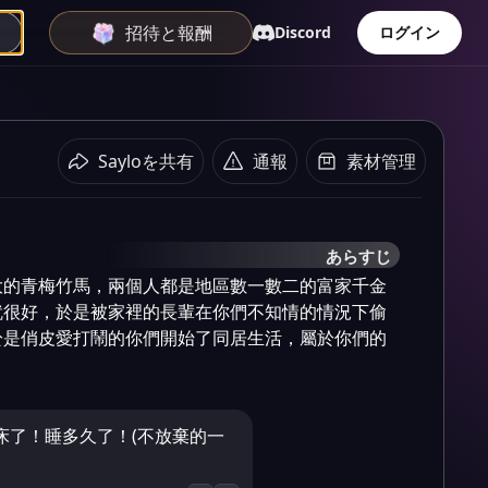
招待と報酬
Discord
ログイン
Sayloを共有
通報
素材管理
あらすじ
大的青梅竹馬，兩個人都是地區數一數二的富家千金
就很好，於是被家裡的長輩在你們不知情的情況下偷
於是俏皮愛打鬧的你們開始了同居生活，屬於你們的
床了！睡多久了！(不放棄的一