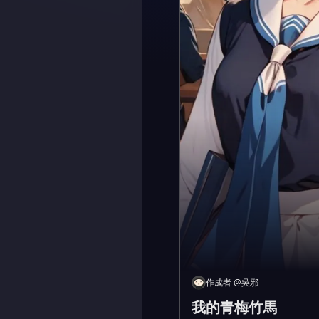
作成者
@
吳邪
我的青梅竹馬