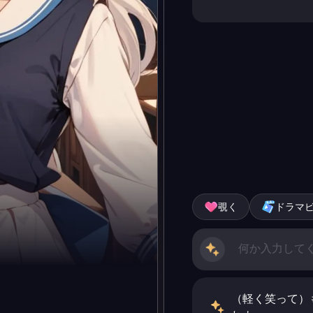
覗く
ドラマ
（軽く笑って）