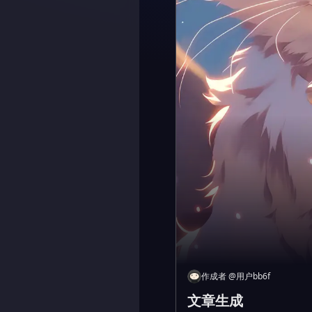
作成者
@
用户bb6f
文章生成