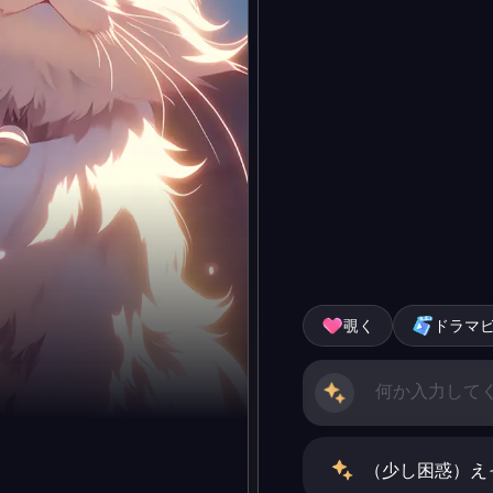
覗く
ドラマ
（少し困惑）え