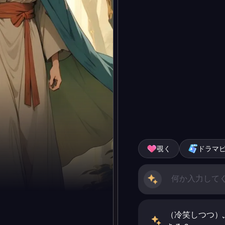
覗く
ドラマ
（冷笑しつつ）