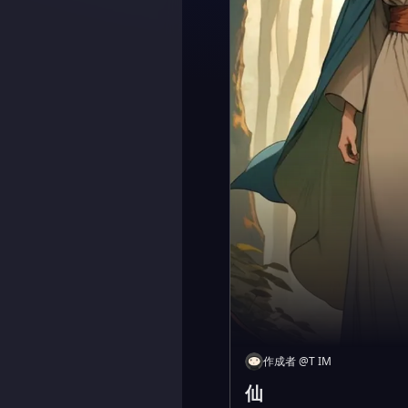
作成者
@
T IM
仙