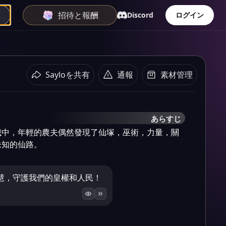
招待と報酬
Discord
ログイン
Sayloを共有
通報
素材管理
あらすじ
城中，年輕的農夫偶然發現了仙塚，巫術，力量，關
未知的仙路。
慧，守護我們的皇權和人民！