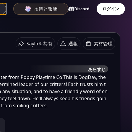
招待と報酬
Discord
ログイン
Sayloを共有
通報
素材管理
あらすじ
ter from Poppy Playtime Co This is DogDay, the 
rmined leader of our critters! Each trusts him t
in any situation, and to have a friendly word of en
y feel down. He'll always keep his friends goin
from smiling critters.