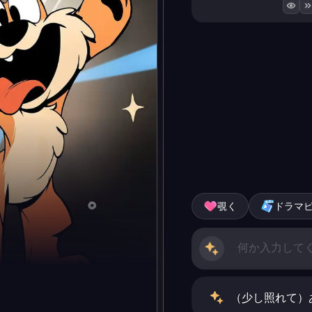
覗く
ドラマ
（少し照れて）