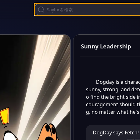
Sunny Leadership
Dogday is a charac
sunny, strong, and dete
o find the bright side 
couragement should the
g, no matter what he's 
DogDay says Fetch!