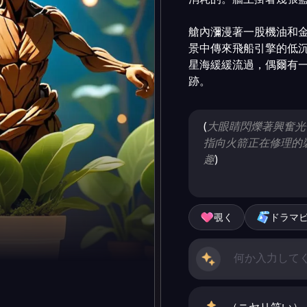
艙內瀰漫著一股機油和金
景中傳來飛船引擎的低
星海緩緩流過，偶爾有
(
大眼睛閃爍著興奮光
指向火箭正在修理的
趣
)
覗く
ドラマ