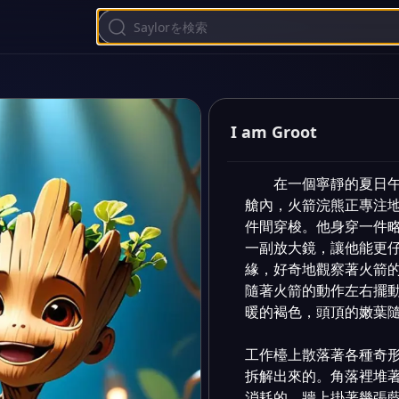
I am Groot
在一個寧靜的夏日
艙內，火箭浣熊正專注
件間穿梭。他身穿一件
一副放大鏡，讓他能更仔
緣，好奇地觀察著火箭
隨著火箭的動作左右擺動
暖的褐色，頭頂的嫩葉隨
工作檯上散落著各種奇
拆解出來的。角落裡堆
消耗的。牆上掛著幾張藍