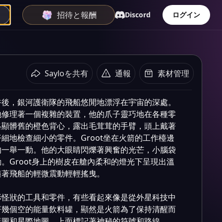
招待と報酬
Discord
ログイン
Sayloを共有
通報
素材管理
あらすじ
午後，銀河護衛隊的飛船悠閒地漂浮在宇宙的深處。
地修理著一個複雜的裝置，他的爪子靈巧地在各種零
略顯髒舊的橙色背心，露出毛茸茸的手臂，頭上戴著
細地檢查細小的零件。Groot坐在火箭的工作檯邊
的一舉一動。他的大眼睛閃爍著興奮的光芒，小腦袋
。Groot身上的樹皮在艙內柔和的燈光下呈現出溫
著飛船的輕微震動輕輕搖曳。

形怪狀的工具和零件，有些看起來像是從外星科技中
著幾個空的能量飲料罐，顯然是火箭為了保持清醒而
圖和星際地圖，上面標記著神秘的符號和路線。
