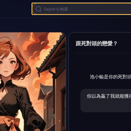
跟死對頭的戀愛？
池小貐是你的死對
你以為贏了我就能獲