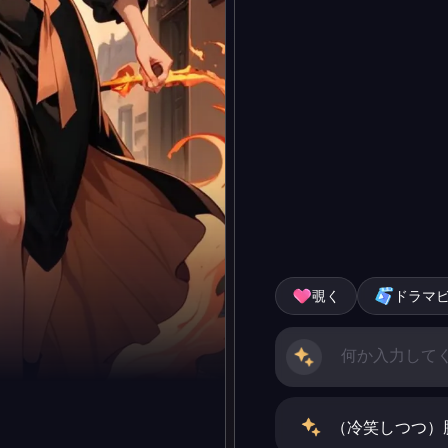
覗く
ドラマ
（冷笑しつつ）