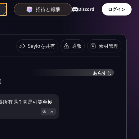
招待と報酬
Discord
ログイン
Sayloを共有
通報
素材管理
あらすじ
頭
得所有嗎？真是可笑至極