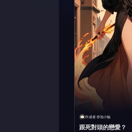
作成者
@
池小貐
跟死對頭的戀愛？