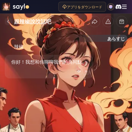
アプリをダウンロード
跟辣椒說說話吧
あらすじ
辣椒
你好！我想和你聊聊我們的共同點。