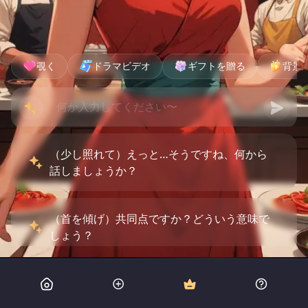
覗く
ドラマビデオ
ギフトを贈る
背景
（少し照れて）えっと…そうですね、何から
話しましょうか？
（首を傾げ）共同点ですか？どういう意味で
しょう？