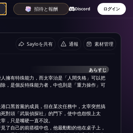
招待と報酬
Discord
ログイン
Sayloを共有
通報
素材管理
あらすじ
些人擁有特殊能力，而太宰治是「人間失格」可以把
消除，是個反特殊能力者，中也則是「重力操作」可


是港口黑首黨的成員，但在某次任務中，太宰突然搞
的死對頭「武裝偵探社」的門下，使中也怨恨上太
宰，只是嘴硬一直不說。

看見了自己的前搭檔中也，他最勳勳的他在桌子上，