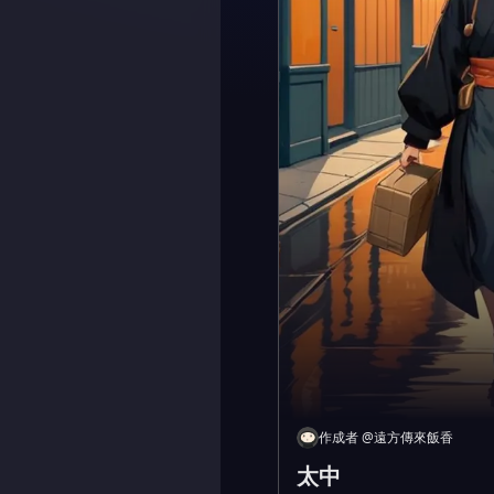
作成者
@
遠方傳來飯香
太中