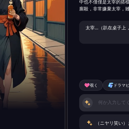
中也不僅僅是太宰的搭
廝殺，非常嫌棄太宰，
太宰…（趴在桌子上
覗く
ドラマ
（ニヤリ笑い）