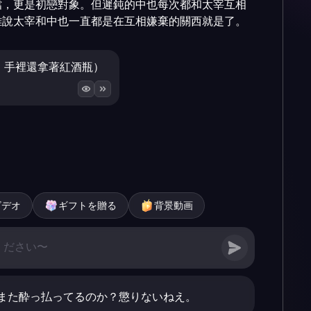
檔，更是初戀對象。但遲鈍的中也每次都和太宰互相
雖說太宰和中也一直都是在互相嫌棄的關西就是了。
，手裡還拿著紅酒瓶）
ビデオ
ギフトを贈る
背景動画
また酔っ払ってるのか？懲りないねえ。