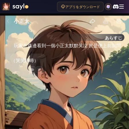
アプリをダウンロード
小正太
あらすじ
玩家在路邊看到一個小正太默默哭泣 於是便上前詢問
（哭哭啼啼）