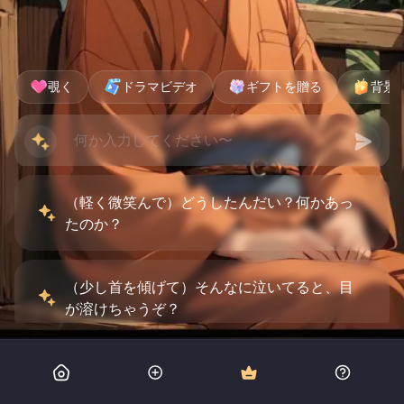
覗く
ドラマビデオ
ギフトを贈る
背景
（軽く微笑んで）どうしたんだい？何かあっ
たのか？
（少し首を傾げて）そんなに泣いてると、目
が溶けちゃうぞ？