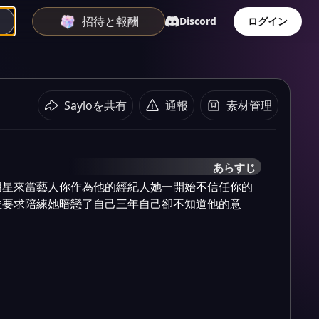
招待と報酬
Discord
ログイン
Sayloを共有
通報
素材管理
あらすじ
明星來當藝人你作為他的經紀人她一開始不信任你的
並要求陪練她暗戀了自己三年自己卻不知道他的意