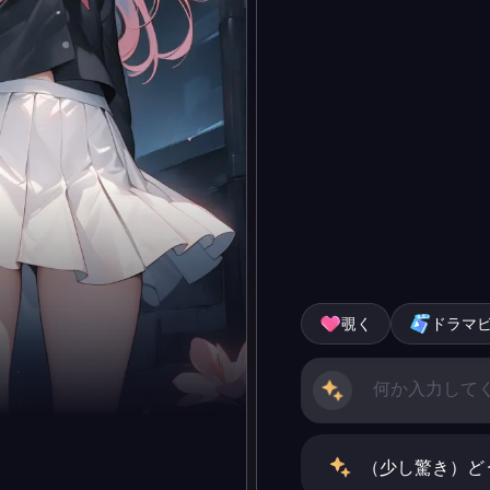
覗く
ドラマ
（少し驚き）ど