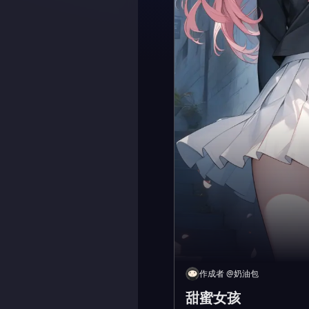
作成者
@
奶油包
甜蜜女孩