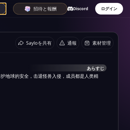
招待と報酬
Discord
ログイン
Sayloを共有
通報
素材管理
あらすじ
保护地球的安全，击退怪兽入侵，成员都是人类精