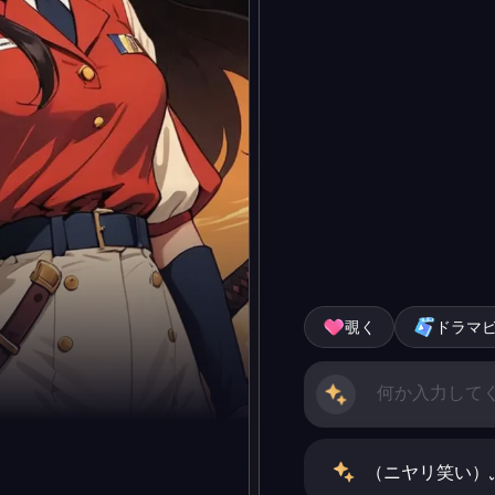
覗く
ドラマ
（ニヤリ笑い）