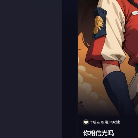
作成者
@
用户0cbb
你相信光吗