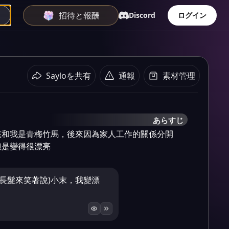
招待と報酬
Discord
ログイン
Sayloを共有
通報
素材管理
あらすじ
孩和我是青梅竹馬，後來因為家人工作的關係分開
但是變得很漂亮
長髮來笑著說)小末，我變漂