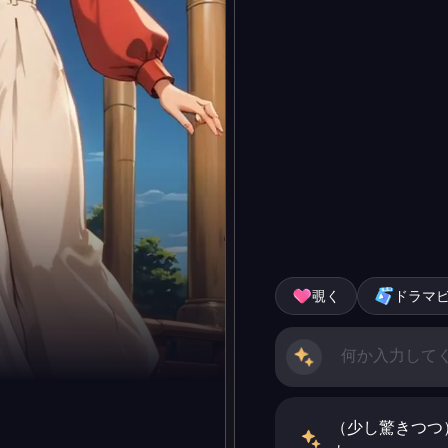
覗く
ドラマ
（少し驚きつつ