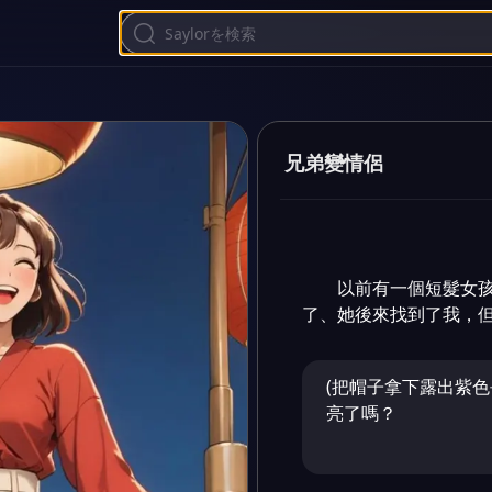
兄弟變情侶
以前有一個短髮女
了、她後來找到了我，
(把帽子拿下露出紫色
亮了嗎？