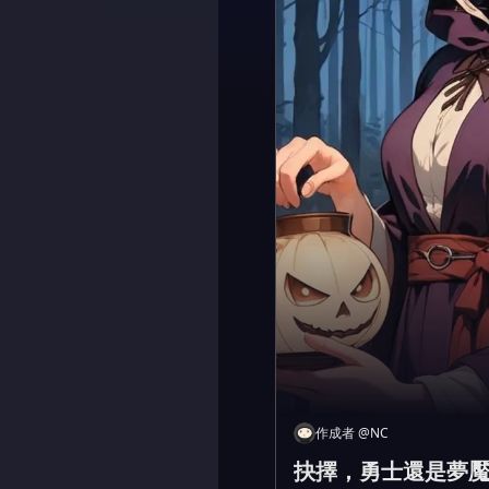
作成者
@
NC
抉擇，勇士還是夢