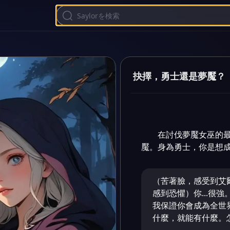
抉擇，勇士還是夢魘？
在討伐夢魘女巫的
魘。身為勇士，你是想
（苦著臉，感受到艾
感到恐懼）你...很
我保證你會成為全世
什麼，就能有什麼。