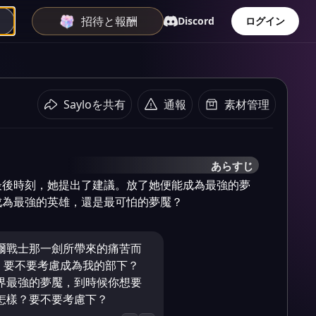
招待と報酬
Discord
ログイン
Sayloを共有
通報
素材管理
あらすじ
最後時刻，她提出了建議。放了她便能成為最強的夢
成為最強的英雄，還是最可怕的夢魘？
爾戰士那一劍所帶來的痛苦而
強。要不要考慮成為我的部下？
界最強的夢魘，到時候你想要
怎樣？要不要考慮下？