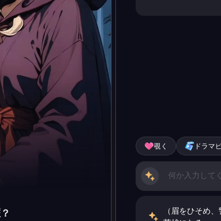
覗く
ドラマ
（眉をひそめ、
魘？