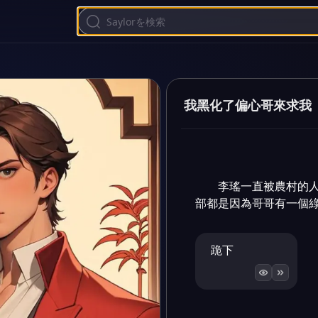
我黑化了偏心哥來求我
李瑤一直被農村的
部都是因為哥哥有一個
跪下