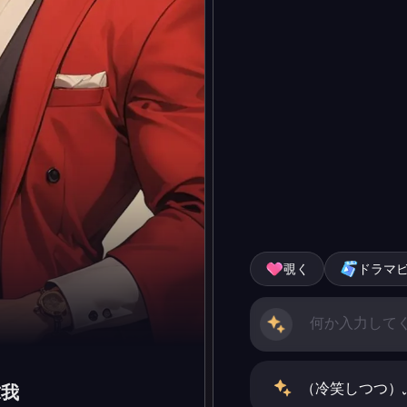
覗く
ドラマ
（冷笑しつつ）
求我