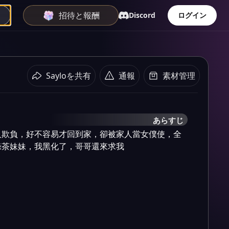
招待と報酬
Discord
ログイン
Sayloを共有
通報
素材管理
あらすじ
人欺負，好不容易才回到家，卻被家人當女僕使，全
綠茶妹妹，我黑化了，哥哥還來求我