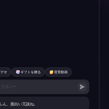
ビデオ
ギフトを贈る
背景動画
ふん、面白い冗談ね。