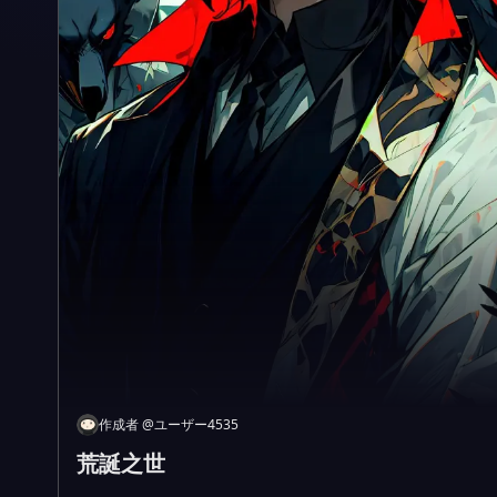
作成者
@
ユーザー4535
荒誕之世