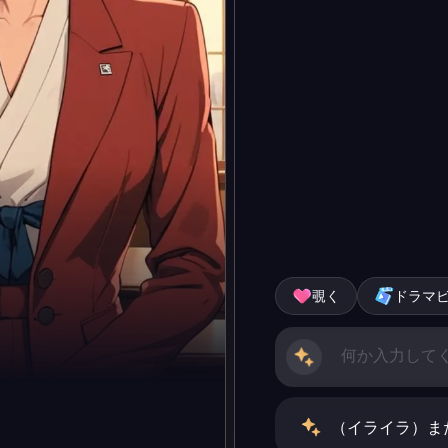
覗く
ドラマ
（イライラ）ま