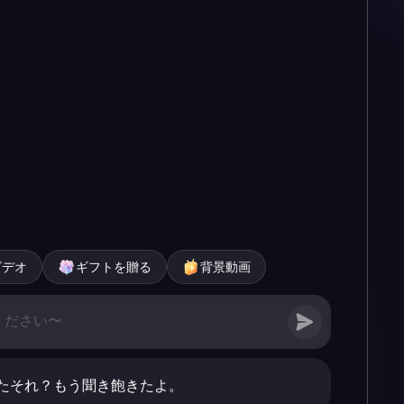
ビデオ
ギフトを贈る
背景動画
たそれ？もう聞き飽きたよ。