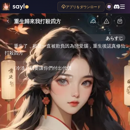
アプリをダウンロード
重生歸來我打殺四方
あらすじ
重生了，前世一直被欺負因為戀愛腦，重生後認真修仙
打殺四方
（冷淡）我要讓你們付出代價