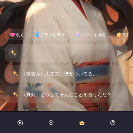
覗く
ドラマビデオ
ギフトを贈る
背景
（微笑み）大丈夫、僕がついてるよ
（真剣）どうしてそんなことを言うんだ？