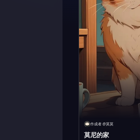
作成者
@
莫莫
莫尼的家