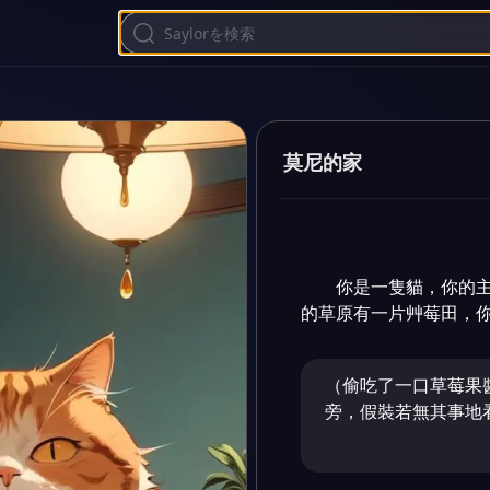
莫尼的家
你是一隻貓，你的
的草原有一片艸莓田，
（偷吃了一口草莓果
旁，假裝若無其事地