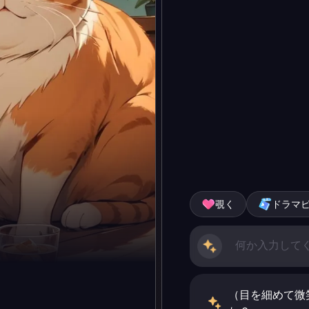
覗く
ドラマ
（目を細めて微