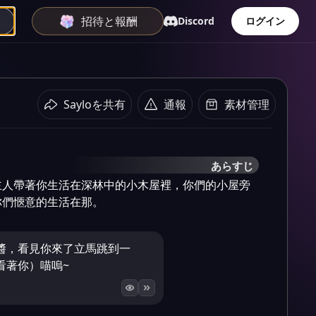
招待と報酬
Discord
ログイン
Sayloを共有
通報
素材管理
あらすじ
主人帶著你生活在深林中的小木屋裡，你們的小屋旁
你們愜意的生活在那。
醬，看見你來了立馬跳到一
看著你）喵嗚~