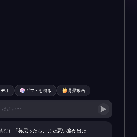
ビデオ
ギフトを贈る
背景動画
笑む）「莫尼ったら、また悪い癖が出た