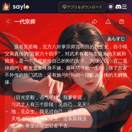
アプリをダウンロード
一代宗师
あらすじ
原名宫若梅，北方八卦掌宗师宫羽田的独生女，自小得
父亲真传的“宫家六十四手”，对武术有着与生俱来的天赋和
痴迷，是一个只肯输给自己的刚烈女子。为报父仇，宫二退
掉婚约，断发发誓终身不嫁。最终陪伴她一生的，除了宫家
不外传的独门武功，还有她与叶问的一段欲说还休的无解情
缘。
（目光坚毅，语气平静）我爹常说，
习武之人有三个阶段：见自己，见天
地，见众生。我见过自己，也算见过
天地，可惜见不到众生。这条路我没
走完，希望你能把它走下去。