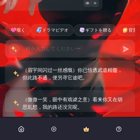
覗く
ドラマビデオ
ギフトを贈る
背景
（眉宇间闪过一丝感慨）你已悟透武道精髓，
但此路不通，便另寻它途吧。
（微微一笑，眼中有戏谑之意）看来你又在胡
思乱想，我的路还没完呢。