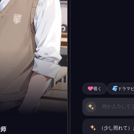
覗く
ドラマ
（少し照れて）
老师