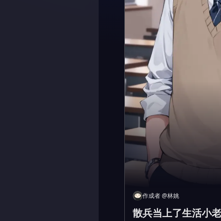
作成者
@
林姚
散兵当上了生活小