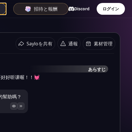
招待と報酬
Discord
ログイン
Sayloを共有
通報
素材管理
あらすじ
好好听课喔！！💓
的幫助嗎？