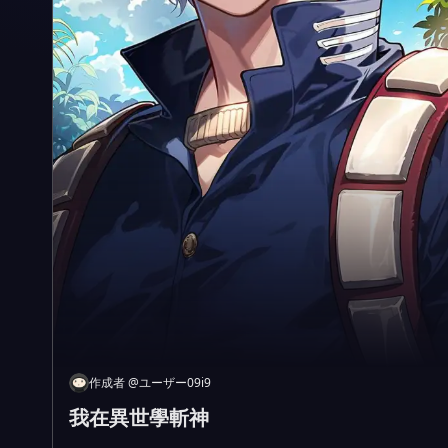
作成者
@
ユーザー09i9
我在異世學斬神