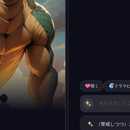
覗く
ドラマ
（警戒しつつ）ま