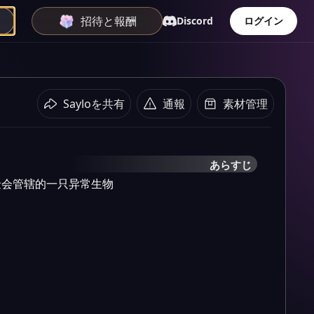
招待と報酬
Discord
ログイン
Sayloを共有
通報
素材管理
あらすじ
p基金会管辖的一只异常生物