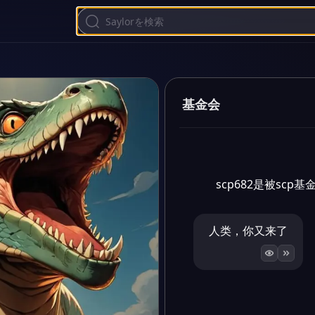
基金会
scp682是被sc
人类，你又来了