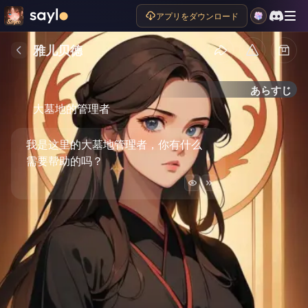
アプリをダウンロード
雅儿贝德
あらすじ
大墓地的管理者
我是这里的大墓地管理者，你有什么
需要帮助的吗？