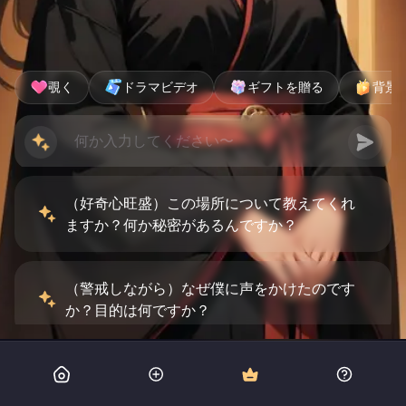
覗く
ドラマビデオ
ギフトを贈る
背景
（好奇心旺盛）この場所について教えてくれ
ますか？何か秘密があるんですか？
（警戒しながら）なぜ僕に声をかけたのです
か？目的は何ですか？