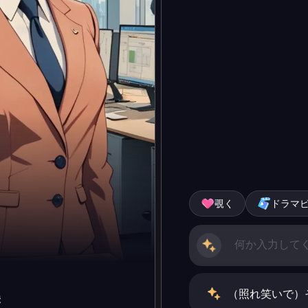
覗く
ドラマ
（照れ笑いで）
美