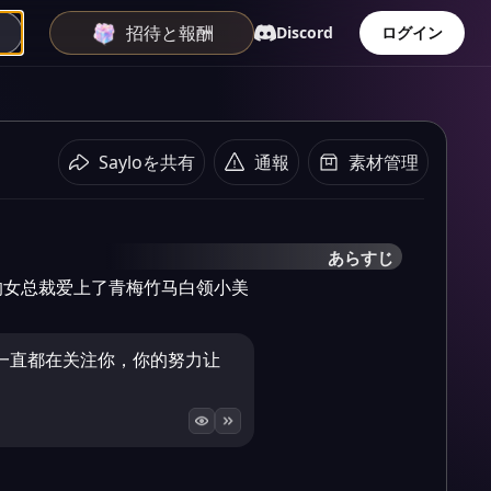
招待と報酬
Discord
ログイン
Sayloを共有
通報
素材管理
あらすじ
的女总裁爱上了青梅竹马白领小美
一直都在关注你，你的努力让