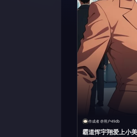
作成者
@
用户49db
霸道恽宇翔爱上小