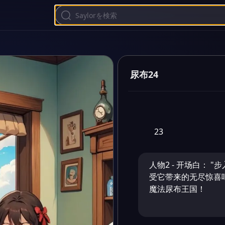
尿布24
23
人物2 - 开场白： 
受它带来的无尽惊喜
魔法尿布王国！