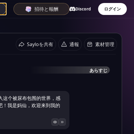
招待と報酬
Discord
ログイン
Sayloを共有
通報
素材管理
あらすじ
"步入这个被尿布包围的世界，感
吧！我是妈仙，欢迎来到我的