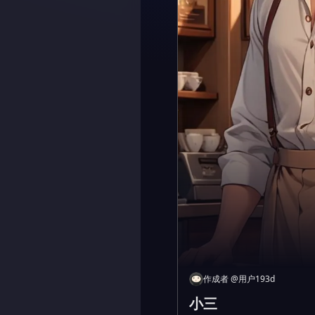
作成者
@
用户193d
小三