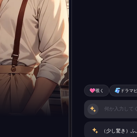
覗く
ドラマ
（少し驚き）ふ