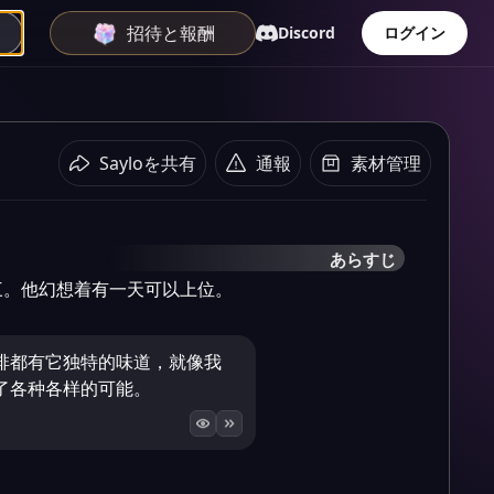
招待と報酬
Discord
ログイン
Sayloを共有
通報
素材管理
あらすじ
三。他幻想着有一天可以上位。
啡都有它独特的味道，就像我
了各种各样的可能。